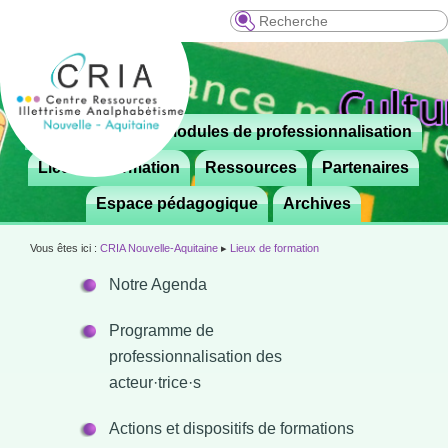
Recherche
Menu
Le CRIA
Modules de professionnalisation
Aller

principal
au
Lieux de formation
Ressources
Partenaires
contenu
Espace pédagogique
Archives
principal
Vous êtes ici :
CRIA Nouvelle-Aquitaine
▸
Lieux de formation
Notre Agenda
Programme de
professionnalisation des
acteur·trice·s
Actions et dispositifs de formations