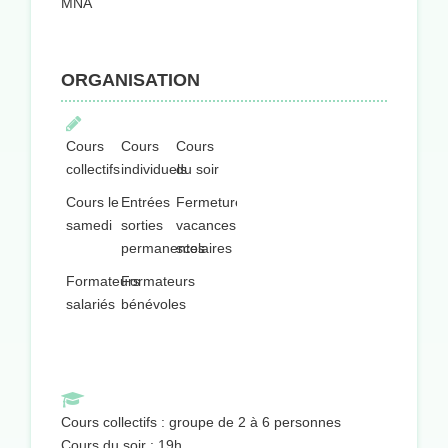
MNA
ORGANISATION
Cours
Cours
Cours
collectifs
individuels
du soir
Cours le
Entrées
Fermeture
samedi
sorties
vacances
permanentes
scolaires
Formateurs
Formateurs
salariés
bénévoles
Cours collectifs : groupe de 2 à 6 personnes
Cours du soir : 19h