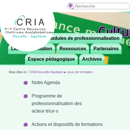
Recherche
Menu
Le CRIA
Modules de professionnalisation
Aller

principal
au
Lieux de formation
Ressources
Partenaires
contenu
Espace pédagogique
Archives
principal
Vous êtes ici :
CRIA Nouvelle-Aquitaine
▸
Lieux de formation
Notre Agenda
Programme de
professionnalisation des
acteur·trice·s
Actions et dispositifs de formations