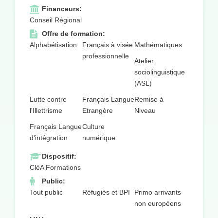
Financeurs:
Conseil Régional
Offre de formation:
Alphabétisation
Français à visée
Mathématiques
professionnelle
Atelier
sociolinguistique
(ASL)
Lutte contre
Français Langue
Remise à
l'Illettrisme
Etrangère
Niveau
Français Langue
Culture
d'intégration
numérique
Dispositif:
CléA Formations
Public:
Tout public
Réfugiés et BPI
Primo arrivants
non européens