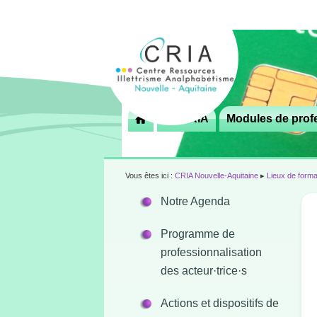
Menu
Le CRIA
Modules de profe

principal
Vous êtes ici :
CRIA Nouvelle-Aquitaine
▸
Lieux de forma
Notre Agenda
Programme de
professionnalisation
des acteur·trice·s
Actions et dispositifs de