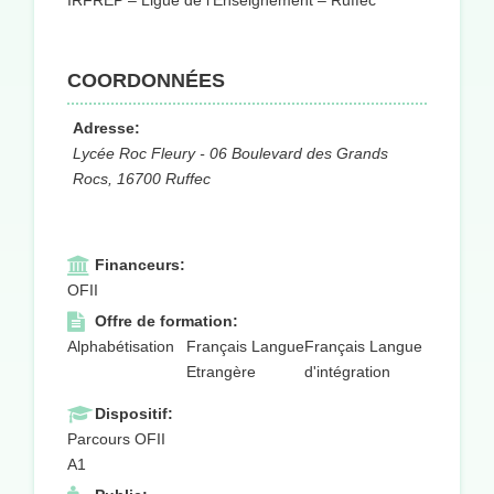
IRFREP – Ligue de l’Enseignement – Ruffec
COORDONNÉES
Adresse:
Lycée Roc Fleury - 06 Boulevard des Grands
Rocs, 16700 Ruffec
Financeurs:
OFII
Offre de formation:
Alphabétisation
Français Langue
Français Langue
Etrangère
d'intégration
Dispositif:
Parcours OFII
A1