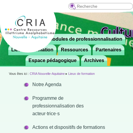
Recherche
Menu
Le CRIA
Modules de professionnalisation
Aller

principal
au
Lieux de formation
Ressources
Partenaires
contenu
Espace pédagogique
Archives
principal
Vous êtes ici :
CRIA Nouvelle-Aquitaine
▸
Lieux de formation
Notre Agenda
Programme de
professionnalisation des
acteur·trice·s
Actions et dispositifs de formations