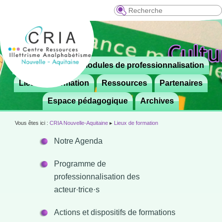
Recherche
Menu
Le CRIA
Modules de professionnalisation
Aller

principal
au
Lieux de formation
Ressources
Partenaires
contenu
Espace pédagogique
Archives
principal
Vous êtes ici :
CRIA Nouvelle-Aquitaine
▸
Lieux de formation
Notre Agenda
Programme de
professionnalisation des
acteur·trice·s
Actions et dispositifs de formations