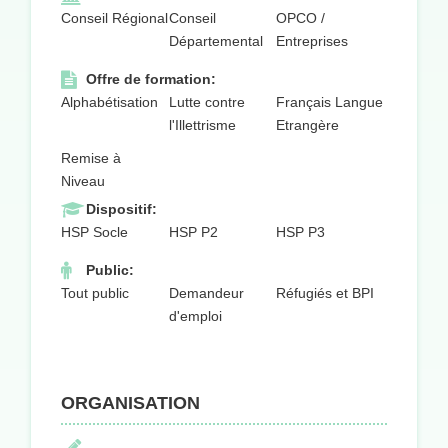
Conseil Régional
Conseil
OPCO /
Départemental
Entreprises
Offre de formation:
Alphabétisation
Lutte contre
Français Langue
l'Illettrisme
Etrangère
Remise à
Niveau
Dispositif:
HSP Socle
HSP P2
HSP P3
Public:
Tout public
Demandeur
Réfugiés et BPI
d'emploi
ORGANISATION