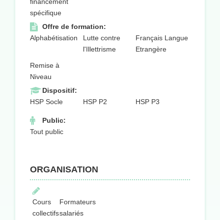
financement
spécifique
Offre de formation:
Alphabétisation
Lutte contre
Français Langue
l'Illettrisme
Etrangère
Remise à
Niveau
Dispositif:
HSP Socle
HSP P2
HSP P3
Public:
Tout public
ORGANISATION
Cours
Formateurs
collectifs
salariés