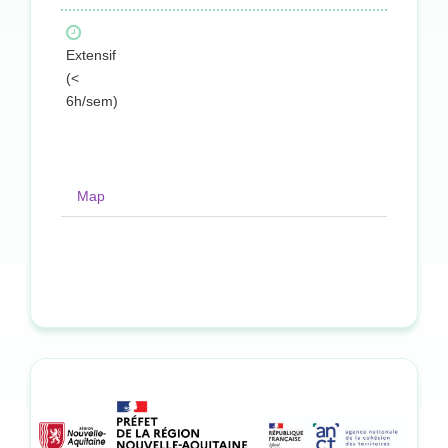
Extensif
(<
6h/sem)
Map