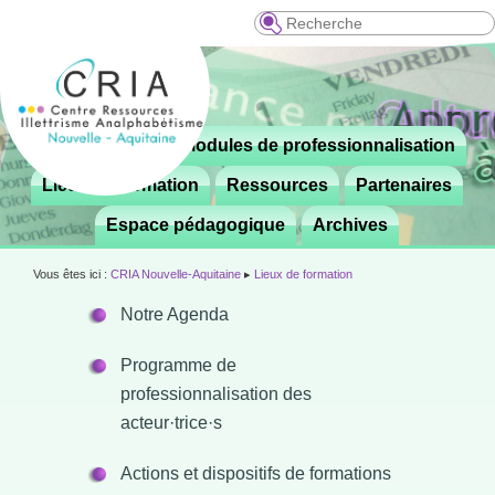
Recherche
Menu
Le CRIA
Modules de professionnalisation
Aller

principal
au
Lieux de formation
Ressources
Partenaires
contenu
Espace pédagogique
Archives
principal
Vous êtes ici :
CRIA Nouvelle-Aquitaine
▸
Lieux de formation
Notre Agenda
Programme de
professionnalisation des
acteur·trice·s
Actions et dispositifs de formations