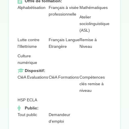
Offre de formation:
Alphabétisation
Français à visée
Mathématiques
professionnelle
Atelier
sociolinguistique
(ASL)
Lutte contre
Français Langue
Remise à
l'Illettrisme
Etrangère
Niveau
Culture
numérique
Dispositif:
CléA Evaluations
CléA Formations
Compétences
clés remise à
niveau
HSP ECLA
Public:
Tout public
Demandeur
d'emploi