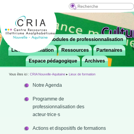
Recherche
Menu
Le CRIA
Modules de professionnalisation
Aller

principal
au
Lieux de formation
Ressources
Partenaires
contenu
Espace pédagogique
Archives
principal
Vous êtes ici :
CRIA Nouvelle-Aquitaine
▸
Lieux de formation
Notre Agenda
Programme de
professionnalisation des
acteur·trice·s
Actions et dispositifs de formations