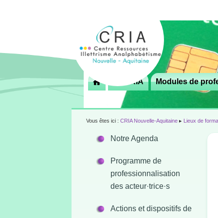
Menu
Le CRIA
Modules de profe

principal
Vous êtes ici :
CRIA Nouvelle-Aquitaine
▸
Lieux de forma
Notre Agenda
Programme de
professionnalisation
des acteur·trice·s
Actions et dispositifs de