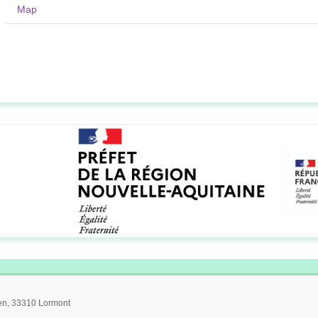
Map
ien, 33310 Lormont