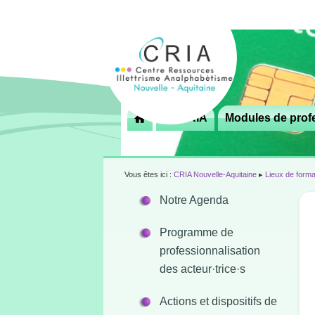
Menu
Le CRIA
Modules de profe

principal
Vous êtes ici :
CRIA Nouvelle-Aquitaine
▸
Lieux de forma
Notre Agenda
Programme de
professionnalisation
des acteur·trice·s
Actions et dispositifs de