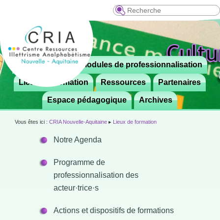
Recherche
Menu
Le CRIA
Modules de professionnalisation
Aller

principal
au
Lieux de formation
Ressources
Partenaires
contenu
Espace pédagogique
Archives
principal
Vous êtes ici :
CRIA Nouvelle-Aquitaine
▸
Lieux de formation
Notre Agenda
Programme de
professionnalisation des
acteur·trice·s
Actions et dispositifs de formations