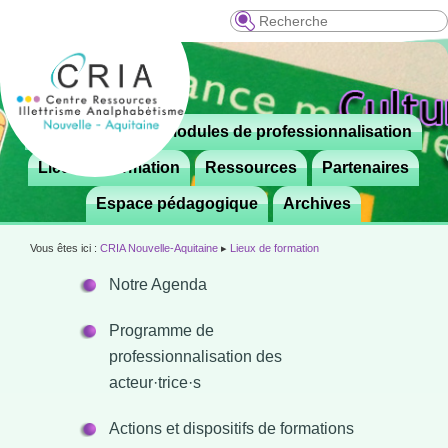
Recherche
Menu
Le CRIA
Modules de professionnalisation
Aller

principal
au
Lieux de formation
Ressources
Partenaires
contenu
Espace pédagogique
Archives
principal
Vous êtes ici :
CRIA Nouvelle-Aquitaine
▸
Lieux de formation
Notre Agenda
Programme de
professionnalisation des
acteur·trice·s
Actions et dispositifs de formations