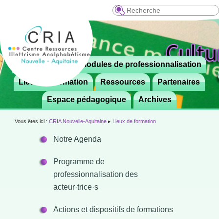
Recherche
Menu
Le CRIA
Modules de professionnalisation
Aller

principal
au
Lieux de formation
Ressources
Partenaires
contenu
Espace pédagogique
Archives
principal
Vous êtes ici :
CRIA Nouvelle-Aquitaine
▸
Lieux de formation
Notre Agenda
Programme de
professionnalisation des
acteur·trice·s
Actions et dispositifs de formations