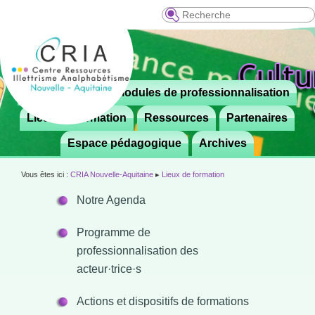
Recherche
Menu
Le CRIA
Modules de professionnalisation
Aller

principal
au
Lieux de formation
Ressources
Partenaires
contenu
Espace pédagogique
Archives
principal
Vous êtes ici :
CRIA Nouvelle-Aquitaine
▸
Lieux de formation
Notre Agenda
Programme de
professionnalisation des
acteur·trice·s
Actions et dispositifs de formations