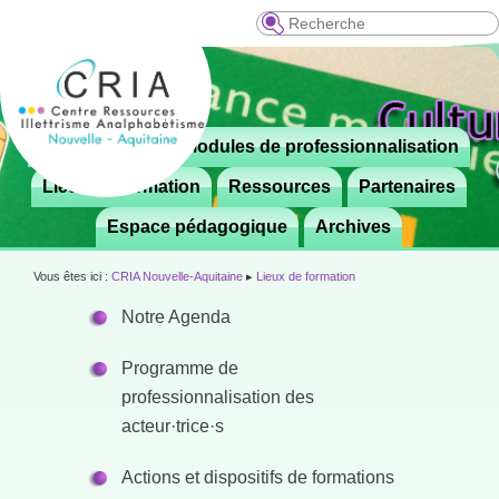
Recherche
Menu
Le CRIA
Modules de professionnalisation
Aller

principal
au
Lieux de formation
Ressources
Partenaires
contenu
Espace pédagogique
Archives
principal
Vous êtes ici :
CRIA Nouvelle-Aquitaine
▸
Lieux de formation
Notre Agenda
Programme de
professionnalisation des
acteur·trice·s
Actions et dispositifs de formations