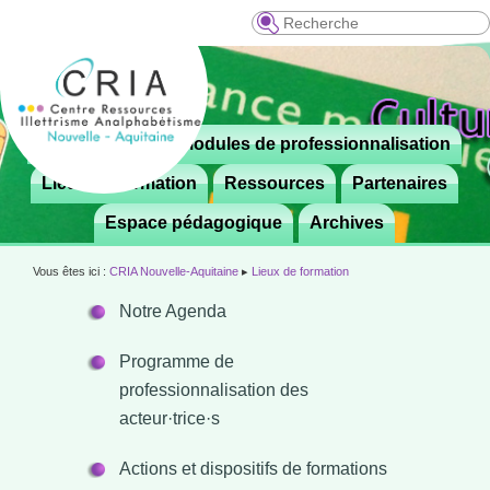
Recherche
Menu
Le CRIA
Modules de professionnalisation
Aller

principal
au
Lieux de formation
Ressources
Partenaires
contenu
Espace pédagogique
Archives
principal
Vous êtes ici :
CRIA Nouvelle-Aquitaine
▸
Lieux de formation
Notre Agenda
Programme de
professionnalisation des
acteur·trice·s
Actions et dispositifs de formations