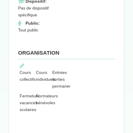
Dispositif:
Pas de dispositif
spécifique
Public:
Tout public
ORGANISATION
Cours
Cours
Entrées
collectifs
individuels
sorties
permanentes
Fermeture
Formateurs
vacances
bénévoles
scolaires