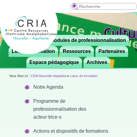
Recherche
Menu
Le CRIA
Modules de professionnalisation
Aller

principal
au
Lieux de formation
Ressources
Partenaires
contenu
Espace pédagogique
Archives
principal
Vous êtes ici :
CRIA Nouvelle-Aquitaine
▸
Lieux de formation
Notre Agenda
Programme de
professionnalisation des
acteur·trice·s
Actions et dispositifs de formations