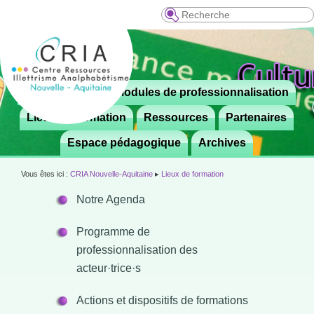
Recherche
Menu
Le CRIA
Modules de professionnalisation
Aller

principal
au
Lieux de formation
Ressources
Partenaires
contenu
Espace pédagogique
Archives
principal
Vous êtes ici :
CRIA Nouvelle-Aquitaine
▸
Lieux de formation
Notre Agenda
Programme de
professionnalisation des
acteur·trice·s
Actions et dispositifs de formations