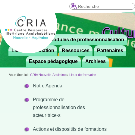
Recherche
Menu
Le CRIA
Modules de professionnalisation
Aller

principal
au
Lieux de formation
Ressources
Partenaires
contenu
Espace pédagogique
Archives
principal
Vous êtes ici :
CRIA Nouvelle-Aquitaine
▸
Lieux de formation
Notre Agenda
Programme de
professionnalisation des
acteur·trice·s
Actions et dispositifs de formations