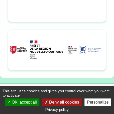
This site uses cookies and gives you control over what you want
13-15 allée du Colonel
Mentions légales
to activate
Fabien, 33310 Lormont
Plan du site
OK, accept all
Deny all cookies
Personalize
Tél. : 05 57 01 56 90
Contact
Privacy policy
© 1993-2026 Association CLAP Sud-Ouest • Site réalisé par