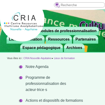
Recherche
Menu
Le CRIA
Modules de professionnalisation
Aller

principal
au
Lieux de formation
Ressources
Partenaires
contenu
Espace pédagogique
Archives
principal
Vous êtes ici :
CRIA Nouvelle-Aquitaine
▸
Lieux de formation
Notre Agenda
Programme de
professionnalisation des
acteur·trice·s
Actions et dispositifs de formations