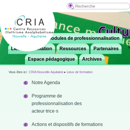
Recherche
Menu
Le CRIA
Modules de professionnalisation
Aller

principal
au
Lieux de formation
Ressources
Partenaires
contenu
Espace pédagogique
Archives
principal
Vous êtes ici :
CRIA Nouvelle-Aquitaine
▸
Lieux de formation
Notre Agenda
Programme de
professionnalisation des
acteur·trice·s
Actions et dispositifs de formations