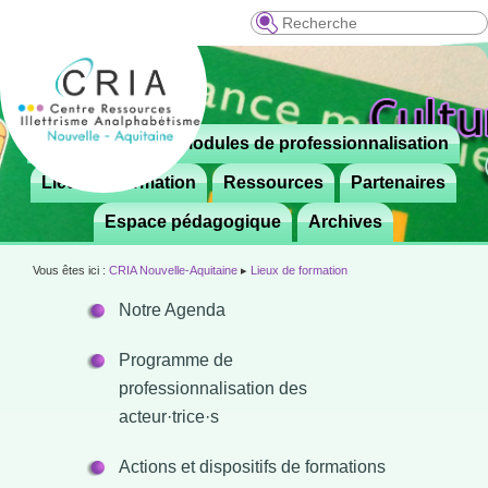
Recherche
Menu
Le CRIA
Modules de professionnalisation
Aller

principal
au
Lieux de formation
Ressources
Partenaires
contenu
Espace pédagogique
Archives
principal
Vous êtes ici :
CRIA Nouvelle-Aquitaine
▸
Lieux de formation
Notre Agenda
Programme de
professionnalisation des
acteur·trice·s
Actions et dispositifs de formations