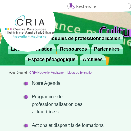
Recherche
Menu
Le CRIA
Modules de professionnalisation
Aller

principal
au
Lieux de formation
Ressources
Partenaires
contenu
Espace pédagogique
Archives
principal
Vous êtes ici :
CRIA Nouvelle-Aquitaine
▸
Lieux de formation
Notre Agenda
Programme de
professionnalisation des
acteur·trice·s
Actions et dispositifs de formations