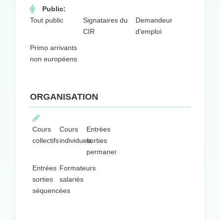
Public:
Tout public
Signataires du
Demandeur
CIR
d'emploi
Primo arrivants
non européens
ORGANISATION
Cours
Cours
Entrées
collectifs
individuels
sorties
permanentes
Entrées
Formateurs
sorties
salariés
séquencées