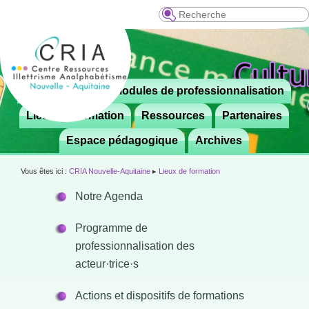
Recherche
Menu
Le CRIA
Modules de professionnalisation
Aller

principal
au
Lieux de formation
Ressources
Partenaires
contenu
Espace pédagogique
Archives
principal
Vous êtes ici :
CRIA Nouvelle-Aquitaine
▸
Lieux de formation
Notre Agenda
Programme de
professionnalisation des
acteur·trice·s
Actions et dispositifs de formations