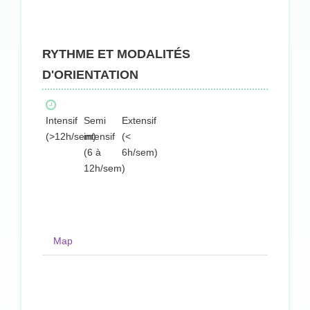
RYTHME ET MODALITÉS
D'ORIENTATION
Intensif
Semi
Extensif
(>12h/sem)
intensif
(<
(6 à
6h/sem)
12h/sem)
Map