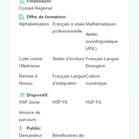
Financeurs:
Conseil Régional
Offre de formation:
Alphabétisation
Français à visée
Mathématiques
professionnelle
Atelier
sociolinguistique
(ASL)
Lutte contre
Atelier d'écriture
Français Langue
l'Illettrisme
Etrangère
Remise à
Français Langue
Culture
Niveau
d'intégration
numérique
Dispositif:
HSP Socle
HSP P2
HSP P3
Amorce de
parcours
Public:
Demandeur
Bénéficiaires de