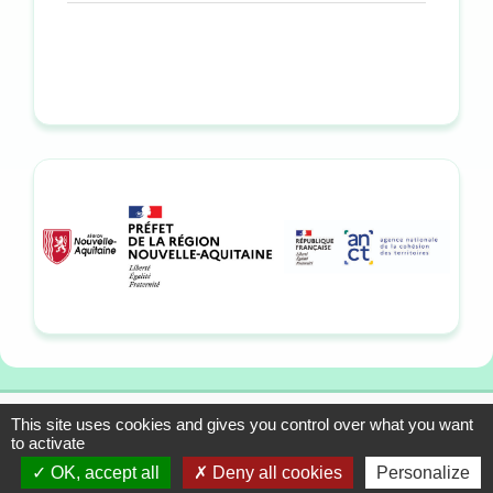
This site uses cookies and gives you control over what you want
13-15 allée du Colonel
Mentions légales
to activate
Fabien, 33310 Lormont
Plan du site
OK, accept all
Deny all cookies
Personalize
Tél. : 05 57 01 56 90
Contact