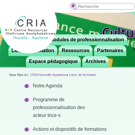
Recherche
Menu
Le CRIA
Modules de professionnalisation
Aller

principal
au
Lieux de formation
Ressources
Partenaires
contenu
Espace pédagogique
Archives
principal
Vous êtes ici :
CRIA Nouvelle-Aquitaine
▸
Lieux de formation
Notre Agenda
Programme de
professionnalisation des
acteur·trice·s
Actions et dispositifs de formations