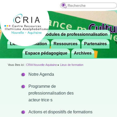
Recherche
Menu
Le CRIA
Modules de professionnalisation
Aller

principal
au
Lieux de formation
Ressources
Partenaires
contenu
Espace pédagogique
Archives
principal
Vous êtes ici :
CRIA Nouvelle-Aquitaine
▸
Lieux de formation
Notre Agenda
Programme de
professionnalisation des
acteur·trice·s
Actions et dispositifs de formations