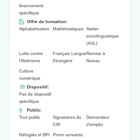
financement
spécifique
Offre de formation:
Alphabétisation
Mathématiques
Atelier
sociolinguistique
(ASL)
Lutte contre
Français Langue
Remise à
l'Illettrisme
Etrangère
Niveau
Culture
numérique
Dispositif:
Pas de dispositif
spécifique
Public:
Tout public
Signataires du
Demandeur
CIR
d'emploi
Réfugiés et BPI
Primo arrivants