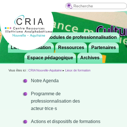
Recherche
Menu
Le CRIA
Modules de professionnalisation
Aller

principal
au
Lieux de formation
Ressources
Partenaires
contenu
Espace pédagogique
Archives
principal
Vous êtes ici :
CRIA Nouvelle-Aquitaine
▸
Lieux de formation
Notre Agenda
Programme de
professionnalisation des
acteur·trice·s
Actions et dispositifs de formations