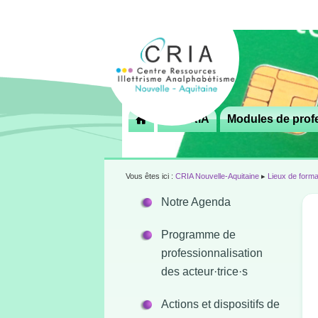
Menu
Le CRIA
Modules de profe

principal
Vous êtes ici :
CRIA Nouvelle-Aquitaine
▸
Lieux de forma
Notre Agenda
Programme de
professionnalisation
des acteur·trice·s
Actions et dispositifs de