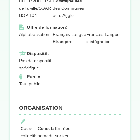
DDETS/DDETSPP/Politique
Communautés
de la ville/SGAR
des Communes
BOP 104
ou d'Agglo
Offre de formation:
Alphabétisation
Français Langue
Français Langue
Etrangère
d'intégration
Dispositif:
Pas de dispositif
spécifique
Public:
Tout public
ORGANISATION
Cours
Cours le
Entrées
collectifs
samedi
sorties