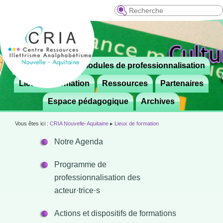
Recherche
Menu
Le CRIA
Modules de professionnalisation
Aller

principal
au
Lieux de formation
Ressources
Partenaires
contenu
Espace pédagogique
Archives
principal
Vous êtes ici :
CRIA Nouvelle-Aquitaine
▸
Lieux de formation
Notre Agenda
Programme de
professionnalisation des
acteur·trice·s
Actions et dispositifs de formations