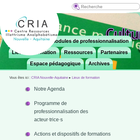
Recherche
Menu
Le CRIA
Modules de professionnalisation
Aller

principal
au
Lieux de formation
Ressources
Partenaires
contenu
Espace pédagogique
Archives
principal
Vous êtes ici :
CRIA Nouvelle-Aquitaine
▸
Lieux de formation
Notre Agenda
Programme de
professionnalisation des
acteur·trice·s
Actions et dispositifs de formations