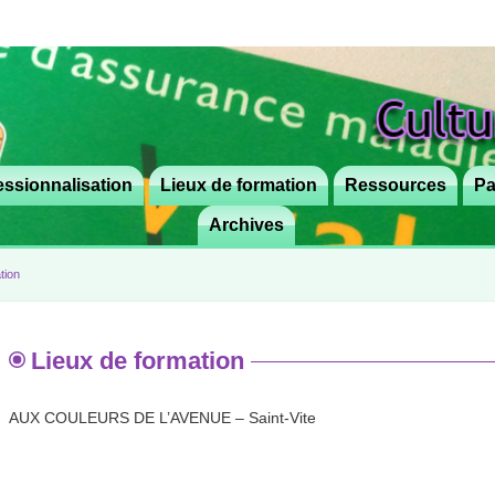
ssionnalisation
Lieux de formation
Aller
Ressources
Pa
au
Archives
contenu
principal
tion
Lieux de formation
AUX COULEURS DE L’AVENUE – Saint-Vite