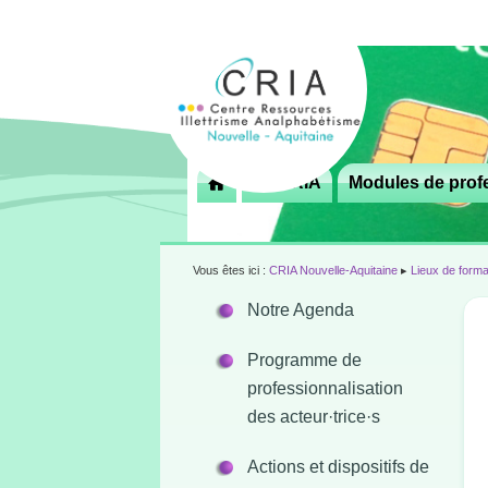
Menu
Le CRIA
Modules de profe

principal
Vous êtes ici :
CRIA Nouvelle-Aquitaine
▸
Lieux de forma
Notre Agenda
Programme de
professionnalisation
des acteur·trice·s
Actions et dispositifs de