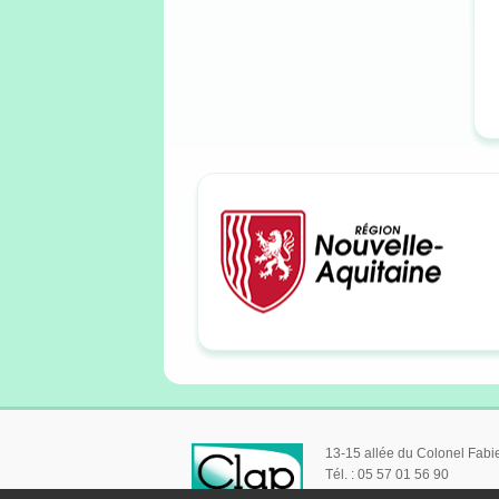
13-15 allée du Colonel Fab
Tél. : 05 57 01 56 90