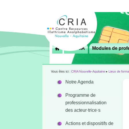
Menu
Le CRIA
Modules de profe

principal
Vous êtes ici :
CRIA Nouvelle-Aquitaine
▸
Lieux de forma
Notre Agenda
Programme de
professionnalisation
des acteur·trice·s
Actions et dispositifs de