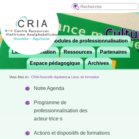
Recherche
Menu
Le CRIA
Modules de professionnalisation
Aller

principal
au
Lieux de formation
Ressources
Partenaires
contenu
Espace pédagogique
Archives
principal
Vous êtes ici :
CRIA Nouvelle-Aquitaine
▸
Lieux de formation
Notre Agenda
Programme de
professionnalisation des
acteur·trice·s
Actions et dispositifs de formations