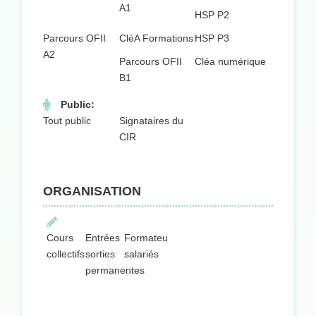
A1
HSP P2
Parcours OFII
CléA Formations
HSP P3
A2
Parcours OFII
Cléa numérique
B1
Public:
Tout public
Signataires du
CIR
ORGANISATION
Cours
Entrées
Formateurs
collectifs
sorties
salariés
permanentes