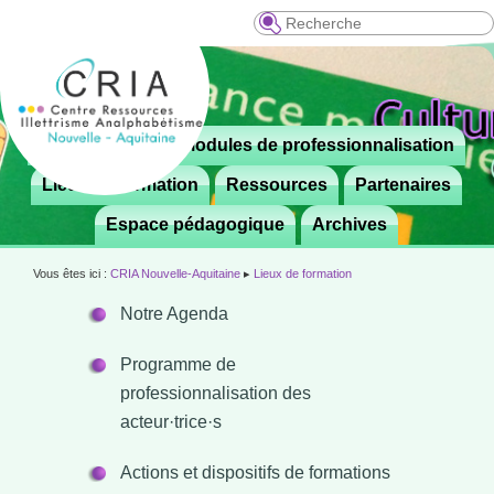
Recherche
Menu
Le CRIA
Modules de professionnalisation
Aller

principal
au
Lieux de formation
Ressources
Partenaires
contenu
Espace pédagogique
Archives
principal
Vous êtes ici :
CRIA Nouvelle-Aquitaine
▸
Lieux de formation
Notre Agenda
Programme de
professionnalisation des
acteur·trice·s
Actions et dispositifs de formations