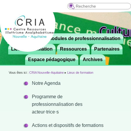
Recherche
Menu
Le CRIA
Modules de professionnalisation
Aller

principal
au
Lieux de formation
Ressources
Partenaires
contenu
Espace pédagogique
Archives
principal
Vous êtes ici :
CRIA Nouvelle-Aquitaine
▸
Lieux de formation
Notre Agenda
Programme de
professionnalisation des
acteur·trice·s
Actions et dispositifs de formations