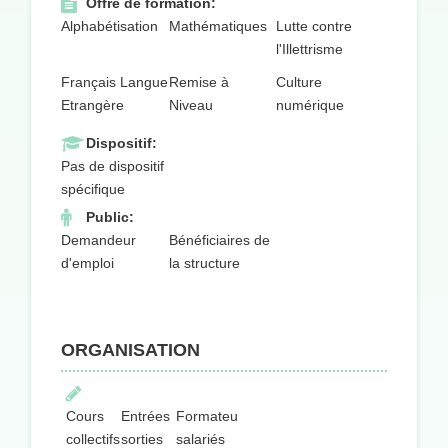
Offre de formation:
Alphabétisation
Mathématiques
Lutte contre
l'Illettrisme
Français Langue
Remise à
Culture
Etrangère
Niveau
numérique
Dispositif:
Pas de dispositif
spécifique
Public:
Demandeur
Bénéficiaires de
d'emploi
la structure
ORGANISATION
Cours
Entrées
Formateurs
collectifs
sorties
salariés