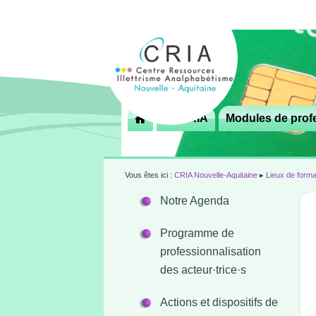
Menu
Le CRIA
Modules de profe

principal
Vous êtes ici :
CRIA Nouvelle-Aquitaine
▸
Lieux de forma
Notre Agenda
Programme de
professionnalisation
des acteur·trice·s
Actions et dispositifs de