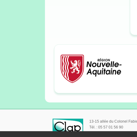
13-15 allée du Colonel Fab
Tél. : 05 57 01 56 90