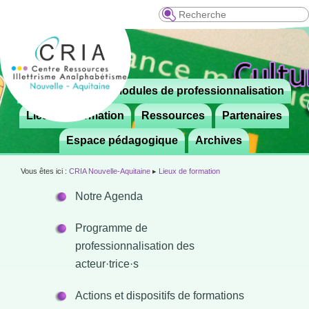
Recherche
Menu
Le CRIA
Modules de professionnalisation
Aller

principal
au
Lieux de formation
Ressources
Partenaires
contenu
Espace pédagogique
Archives
principal
Vous êtes ici :
CRIA Nouvelle-Aquitaine
▸
Lieux de formation
Notre Agenda
Programme de
professionnalisation des
acteur·trice·s
Actions et dispositifs de formations