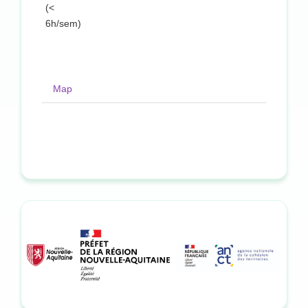
(<
6h/sem)
Map