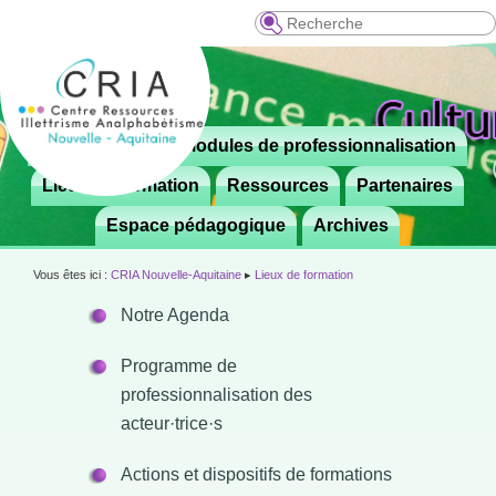
Recherche
Menu
Le CRIA
Modules de professionnalisation
Aller

principal
au
Lieux de formation
Ressources
Partenaires
contenu
Espace pédagogique
Archives
principal
Vous êtes ici :
CRIA Nouvelle-Aquitaine
▸
Lieux de formation
Notre Agenda
Programme de
professionnalisation des
acteur·trice·s
Actions et dispositifs de formations