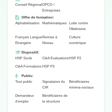
Conseil Régional
OPCO /
Entreprises
Offre de formation:
Alphabétisation
Mathématiques
Lutte contre
l'Illettrisme
Français Langue
Remise à
Culture
Etrangère
Niveau
numérique
Dispositif:
HSP Socle
CléA Evaluations
HSP P2
CléA Formations
HSP P3
Public:
Tout public
Signataires du
Bénéficiaires
CIR
minima-sociaux
Demandeur
Bénéficiaires de
d'emploi
la structure