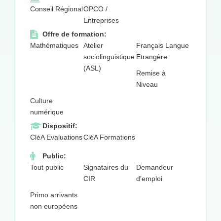
Conseil Régional
OPCO /
Entreprises
Offre de formation:
Mathématiques
Atelier
Français Langue
sociolinguistique
Etrangère
(ASL)
Remise à
Niveau
Culture
numérique
Dispositif:
CléA Evaluations
CléA Formations
Public:
Tout public
Signataires du
Demandeur
CIR
d'emploi
Primo arrivants
non européens