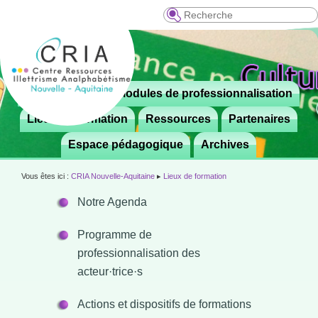
Recherche
Menu
Le CRIA
Modules de professionnalisation
Aller

principal
au
Lieux de formation
Ressources
Partenaires
contenu
Espace pédagogique
Archives
principal
Vous êtes ici :
CRIA Nouvelle-Aquitaine
▸
Lieux de formation
Notre Agenda
Programme de
professionnalisation des
acteur·trice·s
Actions et dispositifs de formations