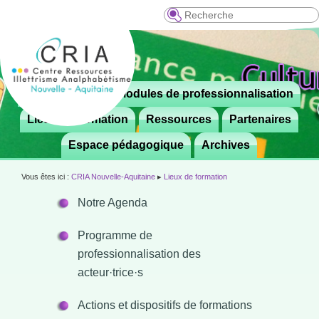
Recherche
Menu
Le CRIA
Modules de professionnalisation
Aller

principal
au
Lieux de formation
Ressources
Partenaires
contenu
Espace pédagogique
Archives
principal
Vous êtes ici :
CRIA Nouvelle-Aquitaine
▸
Lieux de formation
Notre Agenda
Programme de
professionnalisation des
acteur·trice·s
Actions et dispositifs de formations