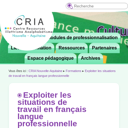
Recherche
Menu
Le CRIA
Modules de professionnalisation
Aller

principal
au
Lieux de formation
Ressources
Partenaires
contenu
Espace pédagogique
Archives
principal
Vous êtes ici :
CRIA Nouvelle-Aquitaine
▸
Formations
▸
Exploiter les situations
de travail en français langue professionnelle
Exploiter les
situations de
travail en français
langue
professionnelle