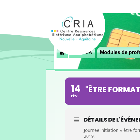
Menu
Le CRIA
Modules de profe

principal
14
"ÊTRE FORMAT
FÉV.
DÉTAILS DE L'ÉVÉN
Journée initiation « être fo
2019.