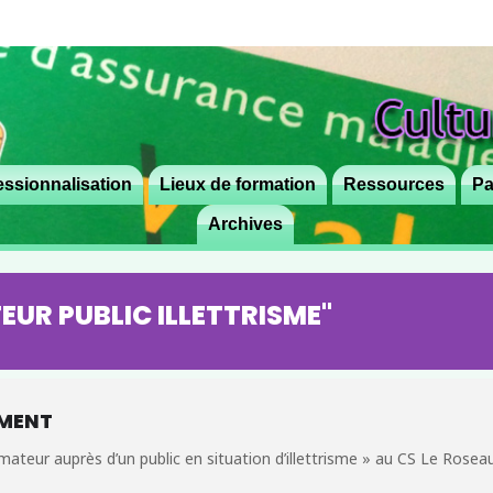
ssionnalisation
Lieux de formation
Aller
Ressources
Pa
au
Archives
contenu
principal
EUR PUBLIC ILLETTRISME"
EMENT
rmateur auprès d’un public en situation d’illettrisme » au CS Le Roseau