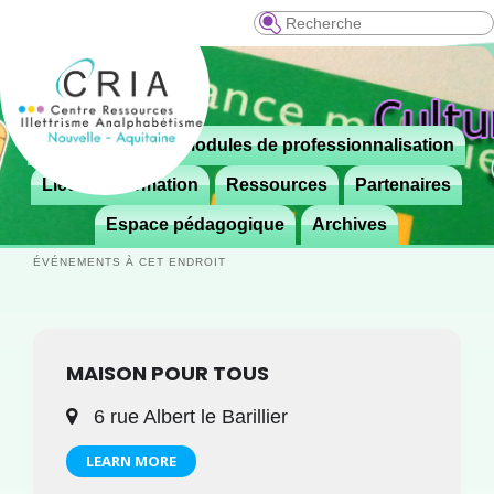
Recherche
Menu
Le CRIA
Modules de professionnalisation
Aller
Aller

principal
au
au
Lieux de formation
Ressources
Partenaires
contenu
contenu
Espace pédagogique
Archives
principal
secondaire
ÉVÉNEMENTS À CET ENDROIT
MAISON POUR TOUS
6 rue Albert le Barillier
LEARN MORE