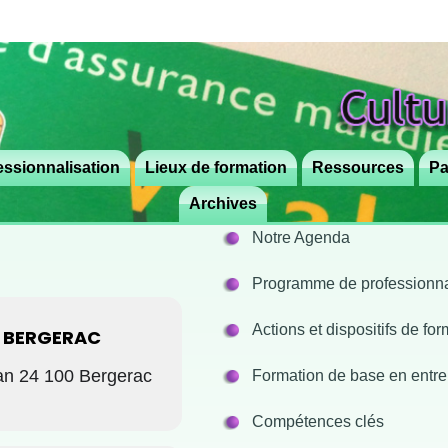
ssionnalisation
Lieux de formation
Aller
Aller
Ressources
Pa
au
au
Archives
contenu
contenu
Notre Agenda
principal
secondaire
Programme de professionnal
Actions et dispositifs de fo
 BERGERAC
an 24 100 Bergerac
Formation de base en entre
Compétences clés