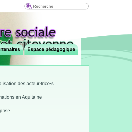
Recherche
rtenaires
Espace pédagogique
isation des acteur·trice·s
rmations en Aquitaine
prise