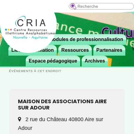
Recherche
Menu
Le CRIA
Modules de professionnalisation
Aller
Aller

principal
au
au
Lieux de formation
Ressources
Partenaires
contenu
contenu
Espace pédagogique
Archives
principal
secondaire
ÉVÉNEMENTS À CET ENDROIT
MAISON DES ASSOCIATIONS AIRE
SUR ADOUR
2 rue du Château 40800 Aire sur
Adour