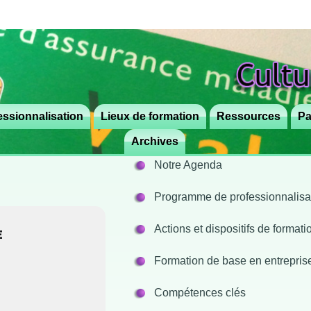
ssionnalisation
Lieux de formation
Aller
Aller
Ressources
Pa
au
au
Archives
contenu
contenu
Notre Agenda
principal
secondaire
Programme de professionnalisati
Actions et dispositifs de format
E
Formation de base en entrepris
Compétences clés