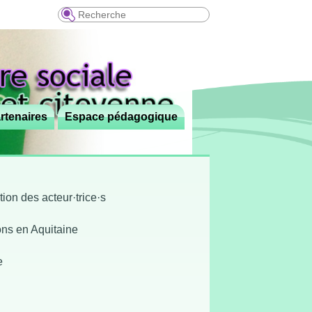
Recherche
rtenaires
Espace pédagogique
on des acteur·trice·s
ions en Aquitaine
e