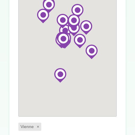
Vienne
×