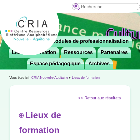
Recherche
Menu
Le CRIA
Modules de professionnalisation
Aller

principal
au
Lieux de formation
Ressources
Partenaires
contenu
Espace pédagogique
Archives
principal
Vous êtes ici :
CRIA Nouvelle-Aquitaine
▸
Lieux de formation
<< Retour aux résultats
Lieux de
formation