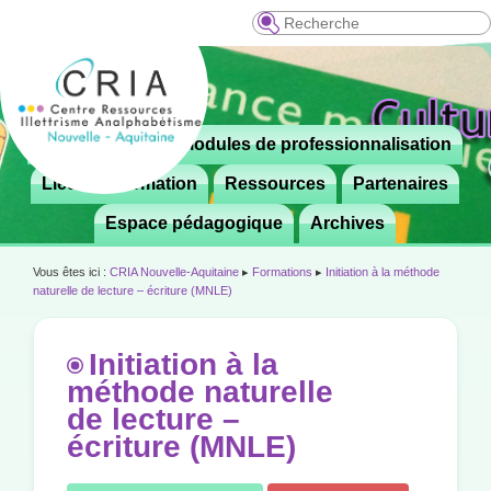
Recherche
Menu
Le CRIA
Modules de professionnalisation
Aller

principal
au
Lieux de formation
Ressources
Partenaires
contenu
Espace pédagogique
Archives
principal
Vous êtes ici :
CRIA Nouvelle-Aquitaine
▸
Formations
▸
Initiation à la méthode
naturelle de lecture – écriture (MNLE)
Initiation à la
méthode naturelle
de lecture –
écriture (MNLE)