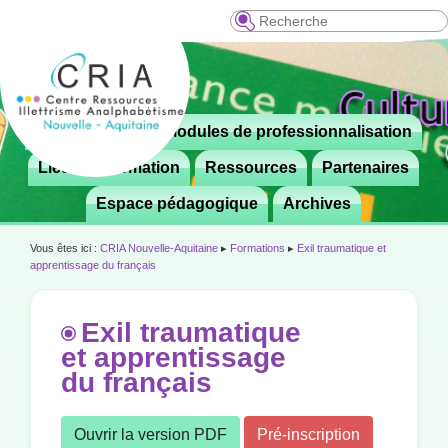
Recherche
Menu
Le CRIA
Modules de professionnalisation
Aller

principal
au
Lieux de formation
Ressources
Partenaires
contenu
Espace pédagogique
Archives
principal
Vous êtes ici :
CRIA Nouvelle-Aquitaine
▸
Formations
▸
Exil traumatique et
apprentissage du français
Exil traumatique
et apprentissage
du français
Ouvrir la version PDF
Pré-inscription