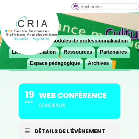
Recherche
Menu
Le CRIA
Modules de professionnalisation
Aller

principal
au
Lieux de formation
Ressources
Partenaires
contenu
Espace pédagogique
Archives
principal
19
WEB CONFÉRENCE
OCT.
BORDEAUX
DÉTAILS DE L'ÉVÉNEMENT