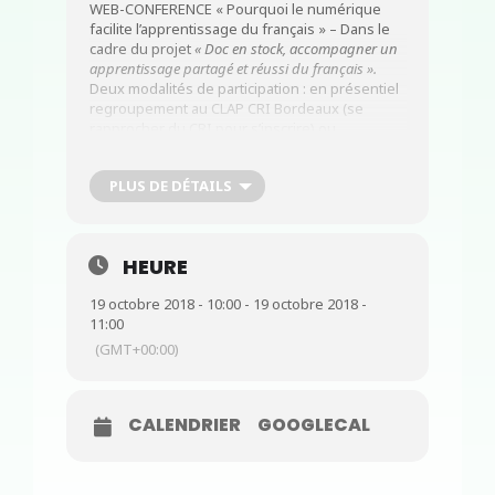
WEB-CONFERENCE « Pourquoi le numérique
facilite l’apprentissage du français » – Dans le
cadre du projet
« Doc en stock, accompagner un
apprentissage partagé et réussi du français ».
Deux modalités de participation : en présentiel
regroupement au CLAP CRI Bordeaux (se
rapprocher du CRI pour s’inscrire) ou
inscription en ligne s’inscrivant directement sur
ce lien :
https://webikeo.fr/webinar/pourquoi-
PLUS DE DÉTAILS
le-numerique-facilite-l-apprentissage-du-
francais/share
De 10h à 11h
HEURE
19 octobre 2018 - 10:00 - 19 octobre 2018 -
11:00
(GMT+00:00)
CALENDRIER
GOOGLECAL