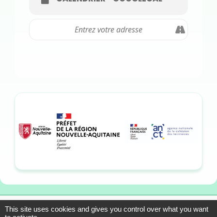
This site uses cookies and gives you control over what you want
13-15 allée du Colonel
Mentions légales